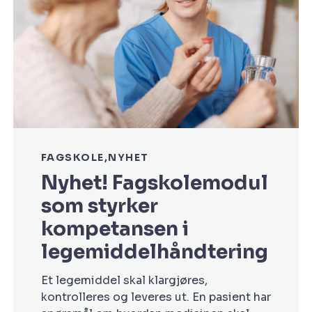
FAGSKOLE
NYHET
Nyhet! Fagskolemodul
som styrker
kompetansen i
legemiddelhåndtering
Et legemiddel skal klargjøres,
kontrolleres og leveres ut. En pasient har