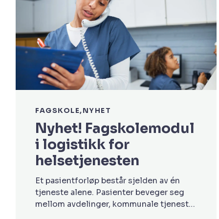
FAGSKOLE
NYHET
Nyhet! Fagskolemodul
i logistikk for
helsetjenesten
Et pasientforløp består sjelden av én
tjeneste alene. Pasienter beveger seg
mellom avdelinger, kommunale tjenester
og spesialisthelsetjenesten. Samtidig