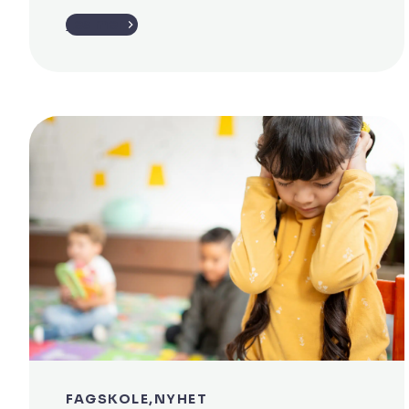
skal informasjon følge med, oppgaver
Les mer
koordineres og ressursene brukes på
riktig sted til riktig tid. Når dette ikke
fungerer, merkes det raskt i
arbeidshverdagen. En beskjed blir ikke
fulgt opp. En pasient må vente fordi noe
ikke […]
FAGSKOLE
NYHET