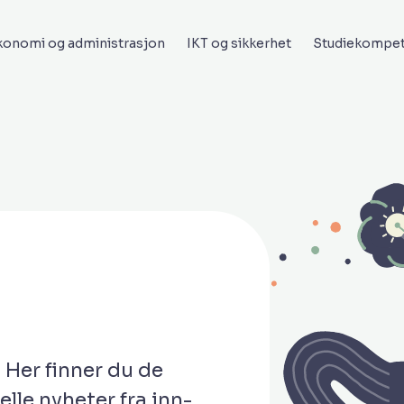
onomi og administrasjon
IKT og sikkerhet
Studiekompe
 Her finner du de
lle nyheter fra inn-