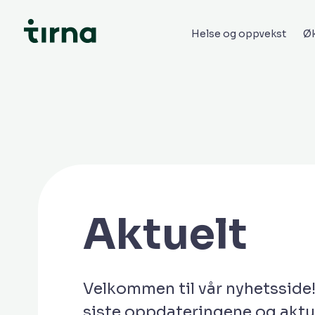
Helse og oppvekst
Øk
Aktuelt
Velkommen til vår nyhetsside!
siste oppdateringene og aktue