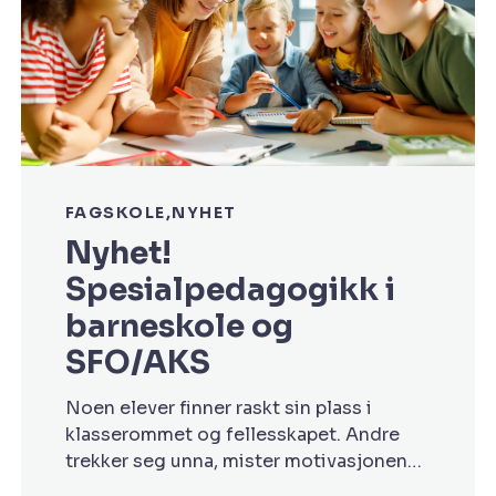
FAGSKOLE
NYHET
Nyhet!
Spesialpedagogikk i
barneskole og
SFO/AKS
Noen elever finner raskt sin plass i
klasserommet og fellesskapet. Andre
trekker seg unna, mister motivasjonen
eller strever med å finne sin rolle blant