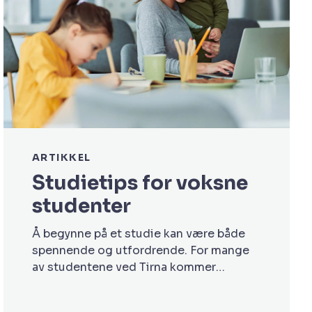
ARTIKKEL
Studietips for voksne
studenter
Å begynne på et studie kan være både
spennende og utfordrende. For mange
av studentene ved Tirna kommer
studiene i tillegg til jobb, familieliv og
andre forpliktelser. Hverdagen blir ikke