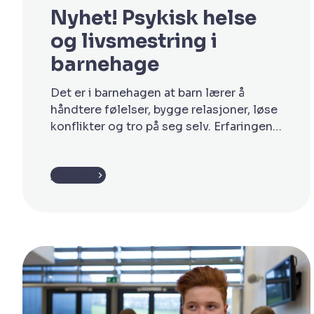
Nyhet! Psykisk helse
og livsmestring i
barnehage
Det er i barnehagen at barn lærer å
håndtere følelser, bygge relasjoner, løse
konflikter og tro på seg selv. Erfaringene
de gjør i de første leveårene kan få
betydning langt inn i voksenlivet. Som
Les mer
ansatt i barnehagen spiller du en viktig
rolle i denne utviklingen. Gjennom
hverdagslige samtaler, lek og samspill
bidrar du til å […]