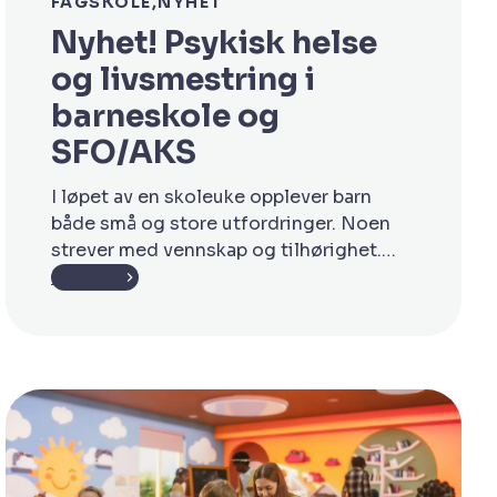
FAGSKOLE
NYHET
Nyhet! Psykisk helse
og livsmestring i
barneskole og
SFO/AKS
I løpet av en skoleuke opplever barn
både små og store utfordringer. Noen
strever med vennskap og tilhørighet.
Andre mister troen på egne evner eller
Les mer
kjenner på utenforskap i klasserommet
eller i friminuttene. Mange viser ikke
nødvendigvis at de har det vanskelig,
men signalene kan ofte være der for
dem som kjenner barna godt. Som […]