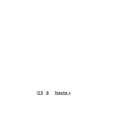
1
2
3
…
8
Neste »