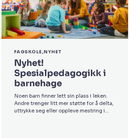
FAGSKOLE
NYHET
Nyhet!
Spesialpedagogikk i
barnehage
Noen barn finner lett sin plass i leken.
Andre trenger litt mer støtte for å delta,
uttrykke seg eller oppleve mestring i
hverdagen. Som ansatt i barnehagen er
du ofte blant de første som ser når et
barn trenger noe ekstra. Samtidig er det