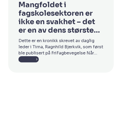
Mangfoldet i
fagskolesektoren er
ikke en svakhet – det
er en av dens største
styrker
Dette er en kronikk skrevet av daglig
leder i Tirna, Ragnhild Bjerkvik, som først
ble publisert på FriFagbevegelse Når
enkelte fagskoler havner i økonomiske
Les mer
problemer, er det lett å trekke
konklusjoner om en hel sektor. Det ville
vært et feilspor. Den siste tiden har flere
fagskoler skapt overskrifter etter
økonomiske problemer og avvikling av
drift. […]