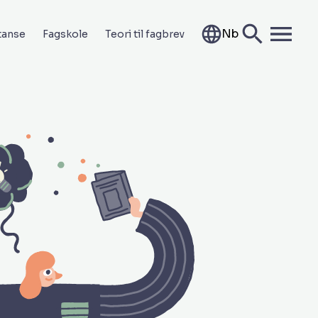
Nb
tanse
Fagskole
Teori til fagbrev