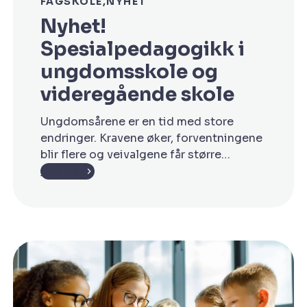
FAGSKOLE
NYHET
Nyhet!
Spesialpedagogikk i
ungdomsskole og
videregående skole
Ungdomsårene er en tid med store
endringer. Kravene øker, forventningene
blir flere og veivalgene får større
betydning. For mange ungdommer er
Les mer
dette en periode preget av mestring og
utvikling. For andre kan det være en tid
hvor faglige utfordringer, manglende
motivasjon eller sosiale vansker gjør
skolehverdagen vanskeligere. Som
ansatt i ungdomsskole eller
videregående skole møter […]