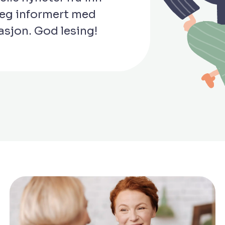
deg informert med
asjon. God lesing!