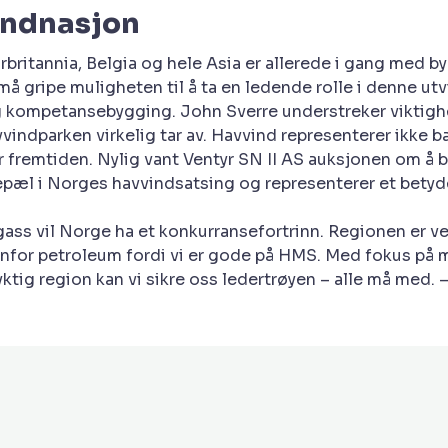
vindnasjon
rbritannia, Belgia og hele Asia er allerede i gang med 
må gripe muligheten til å ta en ledende rolle i denne utv
g kompetansebygging. John Sverre understreker viktighe
indparken virkelig tar av. Havvind representerer ikke 
r fremtiden. Nylig vant Ventyr SN II AS auksjonen om å 
pæl i Norges havvindsatsing og representerer et betydeli
gass vil Norge ha et konkurransefortrinn. Regionen er v
nfor petroleum fordi vi er gode på HMS. Med fokus på ma
ig region kan vi sikre oss ledertrøyen – alle må med. 