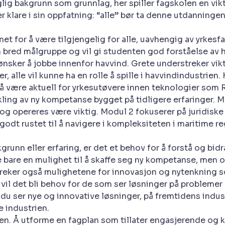
lig bakgrunn som grunnlag, her spiller fagskolen en vik
 klare i sin oppfatning: “alle” bør ta denne utdanningen.
et for å være tilgjengelig for alle, uavhengig av yrkesf
en bred målgruppe og vil gi studenten god forståelse av
nsker å jobbe innenfor havvind. Grete understreker vikti
rer, alle vil kunne ha en rolle å spille i havvindindustri
å være aktuell for yrkesutøvere innen teknologier som 
vikling av ny kompetanse bygget på tidligere erfaringer.
 og opereres være viktig. Modul 2 fokuserer på juridiske
godt rustet til å navigere i kompleksiteten i maritime r
grunn eller erfaring, er det et behov for å forstå og bid
e bare en mulighet til å skaffe seg ny kompetanse, men 
streker også mulighetene for innovasjon og nytenkning
r vil det bli behov for de som ser løsninger på probleme
t du ser nye og innovative løsninger, på fremtidens indu
e industrien.
veien. Å utforme en fagplan som tillater engasjerende og 