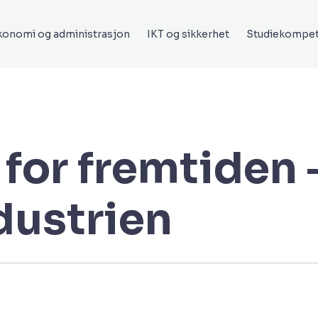
onomi og administrasjon
IKT og sikkerhet
Studiekompe
for fremtiden 
dustrien