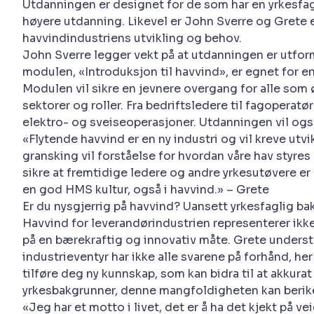
Utdanningen er designet for de som har en yrkesfag
høyere utdanning. Likevel er John Sverre og Grete er
havvindindustriens utvikling og behov.
John Sverre legger vekt på at utdanningen er utform
modulen, «Introduksjon til havvind», er egnet for 
Modulen vil sikre en jevnere overgang for alle som ø
sektorer og roller. Fra bedriftsledere til fagoperatø
elektro- og sveiseoperasjoner. Utdanningen vil ogs
«Flytende havvind er en ny industri og vil kreve ut
gransking vil forståelse for hvordan våre hav styres
sikre at fremtidige ledere og andre yrkesutøvere er 
en god HMS kultur, også i havvind.» – Grete
Er du nysgjerrig på havvind? Uansett yrkesfaglig bak
Havvind for leverandørindustrien representerer ikk
på en bærekraftig og innovativ måte. Grete under
industrieventyr har ikke alle svarene på forhånd, he
tilføre deg ny kunnskap, som kan bidra til at akkura
yrkesbakgrunner, denne mangfoldigheten kan berik
«Jeg har et motto i livet, det er å ha det kjekt på 