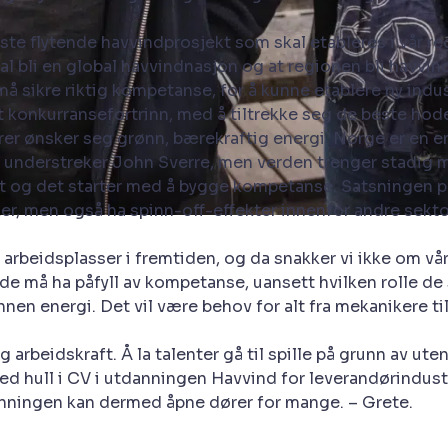
ste flytende havvindprosjekt som skal etableres i vår reg
 bli en global havvindnasjon og at regionen bli havvin
 sikre riktig kompetanse, for å kunne etablere ny indus
lt konkurransefortrinn, med å tiltrekke seg de beste hod
rer ønsker seg grønn, bærekraftig energi. Norge er en e
understreker John Sverre, men verden trenger stadig mer
yret og det starter med å bygge kompetanse. Satsningen p
arker, men også ha spinn-off-effekter innenfor andre sek
arbeidsplasser i fremtiden, og da snakker vi ikke om vår
 må ha påfyll av kompetanse, uansett hvilken rolle de sk
nen energi. Det vil være behov for alt fra mekanikere til
rbeidskraft. Å la talenter gå til spille på grunn av ut
 hull i CV i utdanningen Havvind for leverandørindustrie
nningen kan dermed åpne dører for mange. – Grete.