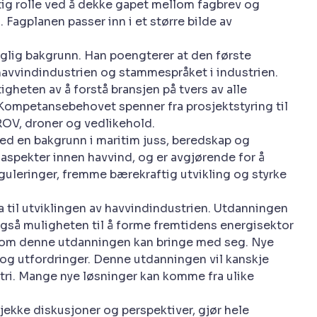
tig rolle ved å dekke gapet mellom fagbrev og
 Fagplanen passer inn i et større bilde av
aglig bakgrunn. Han poengterer at den første
 havvindindustrien og stammespråket i industrien.
gheten av å forstå bransjen på tvers av alle
en. Kompetansebehovet spenner fra prosjektstyring til
ROV, droner og vedlikehold.
 Med en bakgrunn i maritim juss, beredskap og
 aspekter innen havvind, og er avgjørende for å
eguleringer, fremme bærekraftig utvikling og styrke
ra til utviklingen av havvindindustrien. Utdanningen
også muligheten til å forme fremtidens energisektor
 som denne utdanningen kan bringe med seg. Nye
r og utfordringer. Denne utdanningen vil kanskje
stri. Mange nye løsninger kan komme fra ulike
kjekke diskusjoner og perspektiver, gjør hele