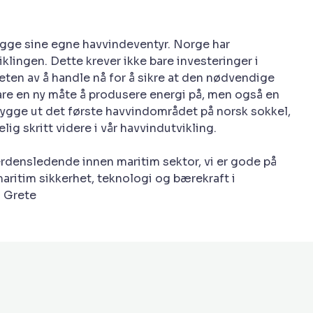
bygge sine egne havvindeventyr. Norge har
iklingen. Dette krever ikke bare investeringer i
ten av å handle nå for å sikre at den nødvendige
bare en ny måte å produsere energi på, men også en
bygge ut det første havvindområdet på norsk sokkel,
g skritt videre i vår havvindutvikling.
erdensledende innen maritim sektor, vi er gode på
ritim sikkerhet, teknologi og bærekraft i
– Grete