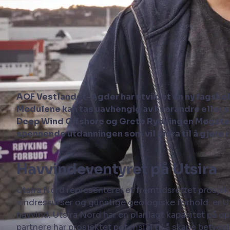
AOF Vestlandet-Agder har utviklet en ny fagskol
Modulene kan tas uavhengig av hverandre eller s
Deep Wind Offshore og Grete Rydningen Møgster,
spennende utdanningen som vil bidra til å gjøre r
Havvindeventyret på Utsira
Utsira Nord representerer et fremtidsrettet prosjekt
vindressurser og gunstige geologiske forhold, er U
havvind. Utsira Nord har en planlagt kapasitet på 
partnere har prosjektet potensial til å skape betyde