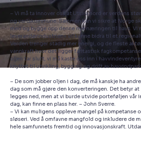
– Vi må ta innover oss at Utsira nord er verdens stør
og vertskommune. Sammen kan vi sikre at Norge skal
med og bygge opp denne nye næringen til havs. Vi må
leverandørindustrien» vil kunne bidra til et regiona
Verden trenger stadig mer energi, og de fleste aktø
vannkraft hvor det ligger fantastisk fagkompetanse 
oljen tar slutt, vi må kaste oss inn i havvindevent
knyttet til utvikling, bygging og drift av havvindp
– De som jobber oljen i dag, de må kanskje ha andre 
dag som må gjøre den konverteringen. Det betyr at de
legges ned, men at vi burde utvide porteføljen vår in
dag, kan finne en plass her. – John Sverre.
– Vi kan muligens oppleve mangel på kompetanse og a
sløseri. Ved å omfavne mangfold og inkludere de med
hele samfunnets fremtid og innovasjonskraft. Utda