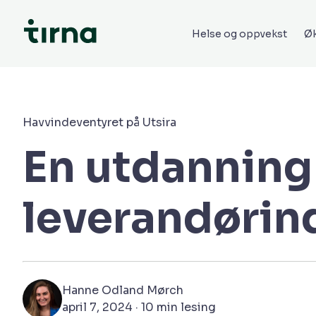
Helse og oppvekst
Øk
Havvindeventyret på Utsira
En utdanning 
leverandørin
Hanne Odland Mørch
april 7, 2024 · 10 min lesing