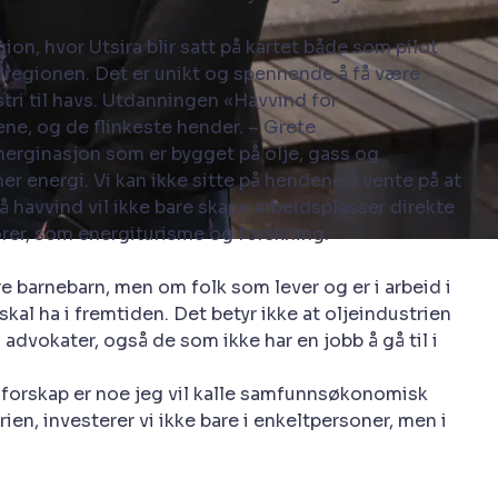
ion, hvor Utsira blir satt på kartet både som pilot
dregionen. Det er unikt og spennende å få være
tri til havs. Utdanningen «Havvind for
ene, og de flinkeste hender. – Grete
nerginasjon som er bygget på olje, gass og
 energi. Vi kan ikke sitte på hendene å vente på at
å havvind vil ikke bare skape arbeidsplasser direkte
torer, som energiturisme og forskning.
e barnebarn, men om folk som lever og er i arbeid i
al ha i fremtiden. Det betyr ikke at oljeindustrien
 advokater, også de som ikke har en jobb å gå til i
enforskap er noe jeg vil kalle samfunnsøkonomisk
n, investerer vi ikke bare i enkeltpersoner, men i