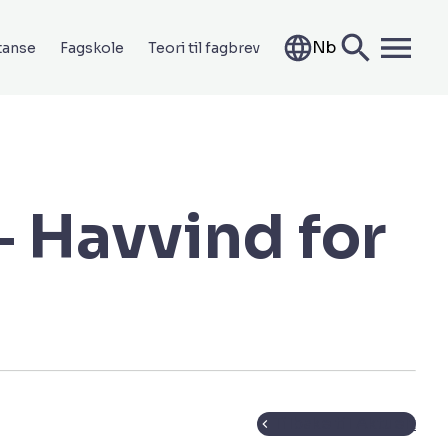
Nb
tanse
Fagskole
Teori til fagbrev
– Havvind for
Tilbake til Aktuelt