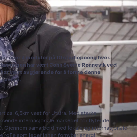
går over 3 moduler på 10 studiepoeng hver.
tdanningen har vært John Sverre Rønnevik ved
har vært avgjørende for å forme denne
 i vente.
rt ca. 6,5km vest for Utsira. Med sterke
oksende internasjonale markedet for flytende
030. Gjennom samarbeid med lokale og internasjonale
e rolle som leder innen fornybar energi.