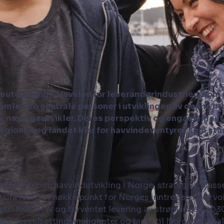
eutdanning – Havvind for leverandørindustrien, som 
amlet. To sentrale personer i utviklingen av denne u
 næringsutvikler. Deres perspektiv og engasjement 
egionen og landet klar for havvindeventyret som står
 for flytende havvindutvikling i Norge, strategisk plasse
tsira Nord et nøkkelpunkt for Norges inntreden i det v
opptil 1500 MW og forventet levering av strøm innen 2
lige sysselsettingsmuligheter og bidra til Norges global