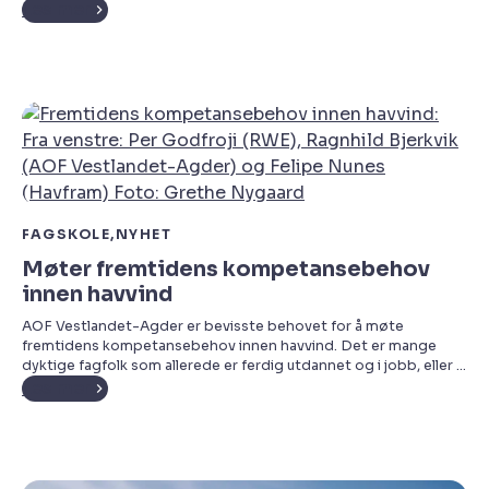
konkurransepreget arbeidsmarked.
Les mer
FAGSKOLE
NYHET
Møter fremtidens kompetansebehov
innen havvind
AOF Vestlandet-Agder er bevisste behovet for å møte
fremtidens kompetansebehov innen havvind. Det er mange
dyktige fagfolk som allerede er ferdig utdannet og i jobb, eller i
ferd med å avslutte en utdanning. For å styrke deres
Les mer
kvalifikasjoner og sikre at de er godt rustet til å møte
utfordringene innen havvind, ser vi nå på å utvikle spesialiserte
kurs og utdanningsprogrammer.