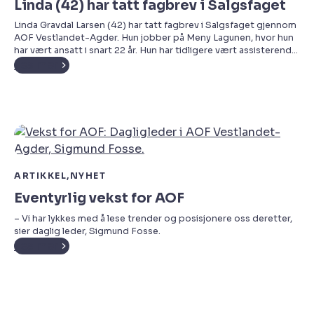
Linda (42) har tatt fagbrev i Salgsfaget
Linda Gravdal Larsen (42) har tatt fagbrev i Salgsfaget gjennom
AOF Vestlandet-Agder. Hun jobber på Meny Lagunen, hvor hun
har vært ansatt i snart 22 år. Hun har tidligere vært assisterende
butikksjef, og er nå HK-tillitsvalgt i butikken.
Les mer
ARTIKKEL
NYHET
Eventyrlig vekst for AOF
– Vi har lykkes med å lese trender og posisjonere oss deretter,
sier daglig leder, Sigmund Fosse.
Les mer