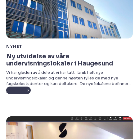
NYHET
Ny utvidelse av våre
undervisningslokaler i Haugesund
Vi har gleden av å dele at vi har tatt i bruk helt nye
undervisningslokaler, og denne høsten fylles de med nye
fagskolestudenter og kursdeltakere. De nye lokalene befinner
seg i 2. etasje i samme bygning som våre eksisterende
Les mer
fasiliteter i Haugesund.