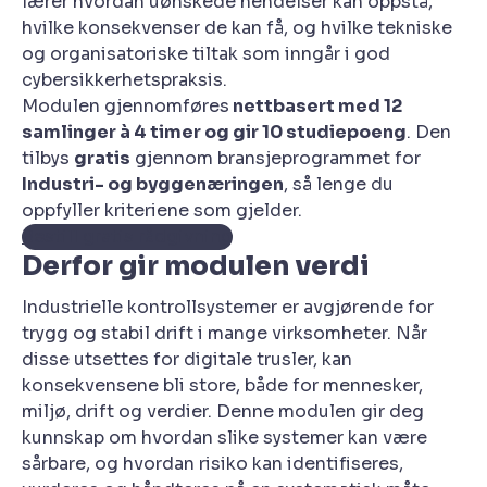
lærer hvordan uønskede hendelser kan oppstå,
hvilke konsekvenser de kan få, og hvilke tekniske
og organisatoriske tiltak som inngår i god
cybersikkerhetspraksis.
Modulen gjennomføres
nettbasert med 12
samlinger à 4 timer og gir 10 studiepoeng
. Den
tilbys
gratis
gjennom bransjeprogrammet for
Industri- og byggenæringen
, så lenge du
oppfyller kriteriene som gjelder.
Bestill gratis rådgivning
Derfor gir modulen verdi
Industrielle kontrollsystemer er avgjørende for
trygg og stabil drift i mange virksomheter. Når
disse utsettes for digitale trusler, kan
konsekvensene bli store, både for mennesker,
miljø, drift og verdier. Denne modulen gir deg
kunnskap om hvordan slike systemer kan være
sårbare, og hvordan risiko kan identifiseres,