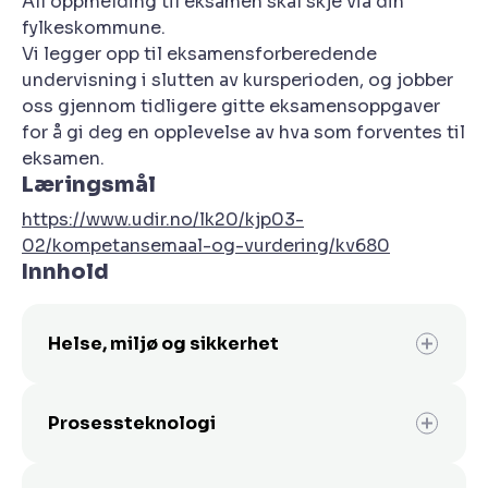
All oppmelding til eksamen skal skje via din
fylkeskommune.
Vi legger opp til eksamensforberedende
undervisning i slutten av kursperioden, og jobber
oss gjennom tidligere gitte eksamensoppgaver
for å gi deg en opplevelse av hva som forventes til
eksamen.
Læringsmål
https://www.udir.no/lk20/kjp03-
02/kompetansemaal-og-vurdering/kv680
Innhold
Helse, miljø og sikkerhet
Kjerneelementet helse, miljø og sikkerhet
handler om å beskytte seg selv og andre
Prosessteknologi
mot skader, unngå helsemessige
belastninger i form av slitasje og sykdom,
Kjerneelementet prosessteknologi handler