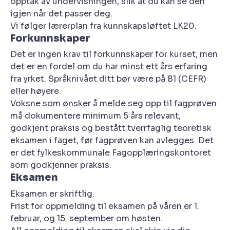
opptak av undervisningen, slik at du kan se den
igjen når det passer deg.
Vi følger lærerplan fra kunnskapsløftet LK20.
Forkunnskaper
Det er ingen krav til forkunnskaper for kurset, men
det er en fordel om du har minst ett års erfaring
fra yrket. Språknivået ditt bør være på B1 (CEFR)
eller høyere.
Voksne som ønsker å melde seg opp til fagprøven
må dokumentere minimum 5 års relevant,
godkjent praksis og bestått tverrfaglig teoretisk
eksamen i faget, før fagprøven kan avlegges. Det
er det fylkeskommunale Fagopplæringskontoret
som godkjenner praksis.
Eksamen
Eksamen er skriftlig.
Frist for oppmelding til eksamen på våren er 1.
februar, og 15. september om høsten.