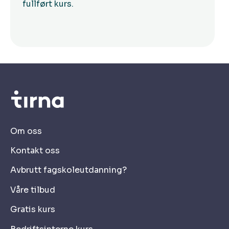
fullført kurs.
produksjon, og identifisere faglige
problemstillinger og behov for iverksetting
av tiltak gjennom veiledning og
produksjonsledelse
Generell kompetanse
har forståelse for yrkes- og bransjeetiske
Om oss
prinsipper i arbeidet med
Kontakt oss
produksjonsledelse i gjenvinningsbransjen
har utviklet en etisk grunnholdning i
Avbrutt fagskoleutdanning?
utøvelsen av lederskap i
gjenvinningsbransjen
Våre tilbud
kan utføre produksjonsledelse i
Gratis kurs
gjenvinningsbransjen etter utvalgte
målgruppers behov