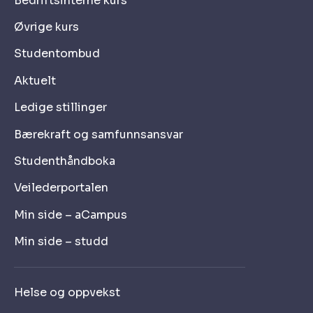
Bedriftsinterne kurs
kan bygge relasjoner med fagfeller fra
Øvrige kurs
andre bedrifter i gjenvinningsbransjen, og
dra nytte av dette ved aktuelle
Studentombud
problemstillinger innen
produksjonsledelse
Aktuelt
kan som produksjonsleder utvikle
Ledige stillinger
arbeidsmetoder og maler for utførelse av
produksjon i gjenvinningsbransjen
Bærekraft og samfunnsansvar
Studenthåndboka
Veilederportalen
Min side – aCampus
Min side – studd
Helse og oppvekst