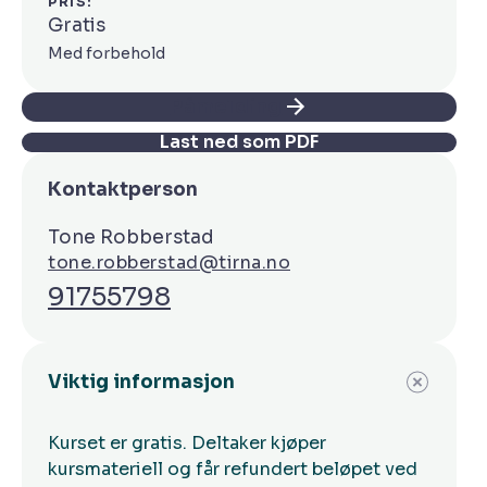
PRIS:
“gjenvinningsbransjen”
Gratis
Med forbehold
Påmelding
Last ned som PDF
Ferdigheter
Kontaktperson
kan anvende faglig kunnskap på praktiske
og teoretiske problemstillinger for å
Tone Robberstad
optimalisere effektivitet og kvalitet i
tone.robberstad@tirna.no
produksjonen i gjenvinningsbransjen
91755798
kan anvende relevante faglige
hjelpeverktøy, modeller, teknikker og
uttrykksformer innen produksjonsledelse
kan finne informasjon og fagstoff som er
Viktig informasjon
relevant for en yrkesfaglig problemstilling
ved avviks og produksjonsregistrering i
Kurset er gratis. Deltaker kjøper
gjenvinningsbransjen
kursmateriell og får refundert beløpet ved
kan kartlegge nødvendige oppgaver innen