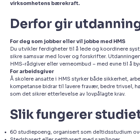
virksomhetens bærekraft.
Derfor gir utdannin
For deg som jobber eller vil jobbe med HMS
Du utvikler ferdigheter til å lede og koordinere sy
sikre samsvar med lover og forskrifter. Utdanningen
HMS-rådgiver eller verneombud – med evne til å byg
For arbeidsgiver
Å skolere ansatte i HMS styrker både sikkerhet, a
kompetanse bidrar til lavere fravær, bedre trivsel
som det sikrer etterlevelse av lovpålagte krav.
Slik fungerer studie
60 studiepoeng, organisert som deltidsstudium ove
Stedsbasert eller nettbasert med samlinger