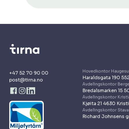
Hovedkontor Haugesu
+47 52 70 90 00
Haraldsgata 190 5
post@tirna.no
Avdelingskontor Berg
Bredalsmarken 15 5
Avdelingskontor Krist
Kjøita 21 4630 Krist
Avdelingskontor Stav
Richard Johnsens g