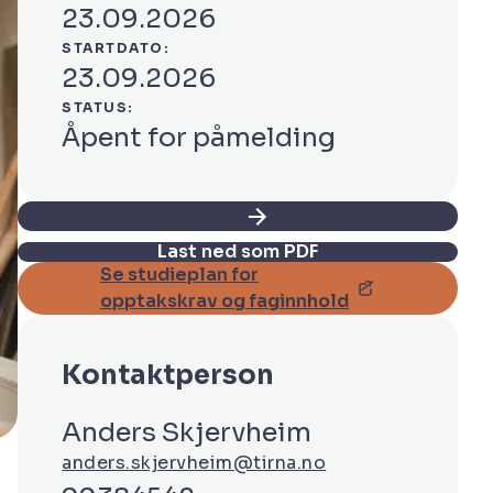
23.09.2026
STARTDATO:
23.09.2026
STATUS:
Åpent for påmelding
Søk
Last ned som PDF
Se studieplan for
opptakskrav og faginnhold
Kontaktperson
Anders Skjervheim
anders.skjervheim@tirna.no