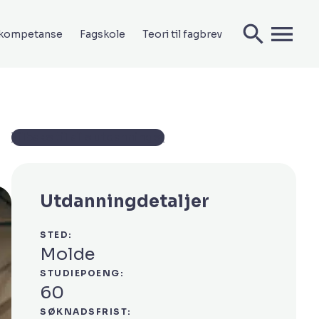
ekompetanse
Fagskole
Teori til fagbrev
Tilbake til alle utdanninger
Utdanningdetaljer
STED:
Molde
STUDIEPOENG:
60
SØKNADSFRIST: