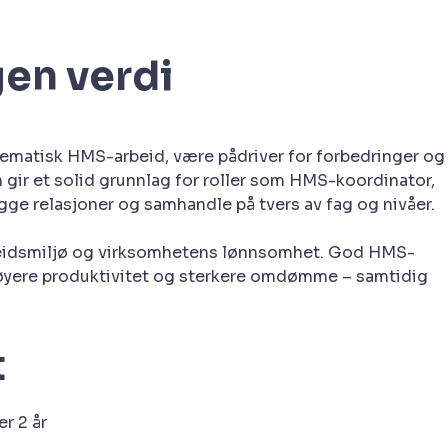
gen verdi
stematisk HMS-arbeid, være pådriver for forbedringer og
 gir et solid grunnlag for roller som HMS-koordinator,
ge relasjoner og samhandle på tvers av fag og nivåer.
rbeidsmiljø og virksomhetens lønnsomhet. God HMS-
, høyere produktivitet og sterkere omdømme – samtidig
t
r 2 år