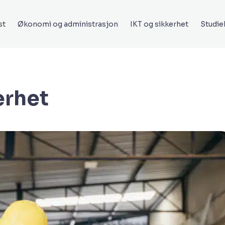
st
Økonomi og administrasjon
IKT og sikkerhet
Studi
erhet