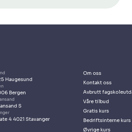
nd
Om oss
525 Haugesund
Kontakt oss
en
Avbrutt fagskoleut
006 Bergen
iansand
Våre tilbud
iansand S
Gratis kurs
anger
ate 4 4021 Stavanger
Bedriftsinterne kurs
Øvrige kurs