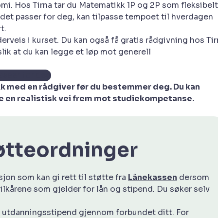
i. Hos Tirna tar du Matematikk 1P og 2P som fleksibelt
 det passer for deg, kan tilpasse tempoet til hverdagen
t.
rveis i kurset. Du kan også få gratis rådgivning hos Tir
lik at du kan legge et løp mot generell
asser for deg
akk med en rådgiver før du bestemmer deg. Du kan
ge en realistisk vei frem mot studiekompetanse.
tøtteordninger
on som kan gi rett til støtte fra
Lånekassen
dersom
lkårene som gjelder for lån og stipend. Du søker selv
e utdanningsstipend gjennom forbundet ditt. For