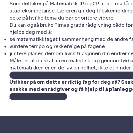
Som deltaker på Matematikk 1P og 2P hos Tirna får 
studiekompetanse. Læreren gir deg tilbakemeldinger
peke på hvilke tema du bør prioritere videre.
Du kan også bruke Tirnas gratis rådgivning både fø
hjelpe deg med å:
se matematikkfaget i sammenheng med de andre f
vurdere tempo og rekkefølge på fagene
justere planen dersom livssituasjonen din endrer s
Målet er at du skal ha en realistisk og gjennomfør
matematikken er en del av en helhet, ikke et hinder.
Meld deg på Matematikk 1P og 2P og start når det p
Usikker på om dette er riktig fag for deg nå? Sn
snakke med en rådgiver og få hjelp til å planleg
Bestill gratis rådgivning