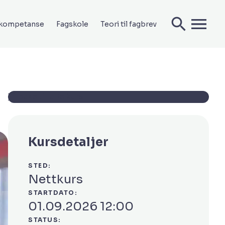
ekompetanse
Fagskole
Teori til fagbrev
Tilbake til alle kurs
Kursdetaljer
STED:
Nettkurs
STARTDATO:
01.09.2026 12:00
STATUS: