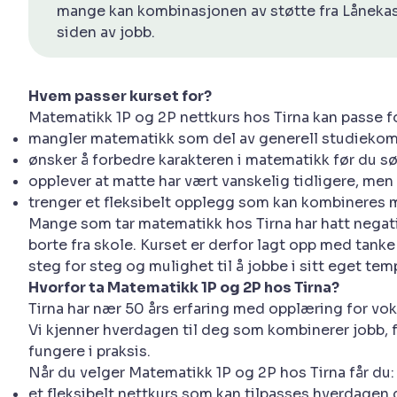
mange kan kombinasjonen av støtte fra Lånekas
siden av jobb.
Hvem passer kurset for?
Matematikk 1P og 2P nettkurs hos Tirna kan passe f
mangler matematikk som del av generell studieko
ønsker å forbedre karakteren i matematikk før du s
opplever at matte har vært vanskelig tidligere, me
trenger et fleksibelt opplegg som kan kombineres me
Mange som tar matematikk hos Tirna har hatt negativ
borte fra skole. Kurset er derfor lagt opp med tanke
steg for steg og mulighet til å jobbe i sitt eget tem
Hvorfor ta Matematikk 1P og 2P hos Tirna?
Tirna har nær 50 års erfaring med opplæring for vo
Vi kjenner hverdagen til deg som kombinerer jobb, fa
fungere i praksis.
Når du velger Matematikk 1P og 2P hos Tirna får du:
et fleksibelt nettkurs som kan tilpasses hverdagen 