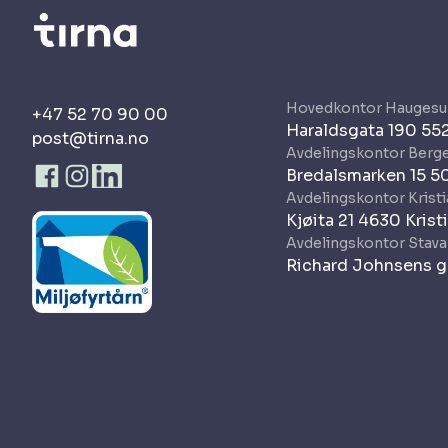
Hovedkontor Haugesu
+47 52 70 90 00
Haraldsgata 190 5
post@tirna.no
Avdelingskontor Berg
Bredalsmarken 15 5
Avdelingskontor Krist
Kjøita 21 4630 Krist
Avdelingskontor Stav
Richard Johnsens g