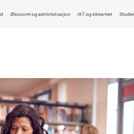
st
Økonomi og administrasjon
IKT og sikkerhet
Studi