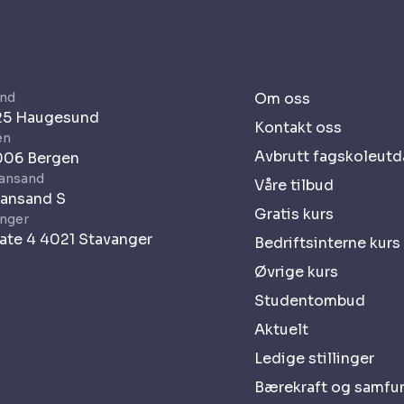
nd
Om oss
525 Haugesund
Kontakt oss
en
Avbrutt fagskoleut
006 Bergen
iansand
Våre tilbud
iansand S
Gratis kurs
anger
ate 4 4021 Stavanger
Bedriftsinterne kurs
Øvrige kurs
Studentombud
Aktuelt
Ledige stillinger
Bærekraft og samfu