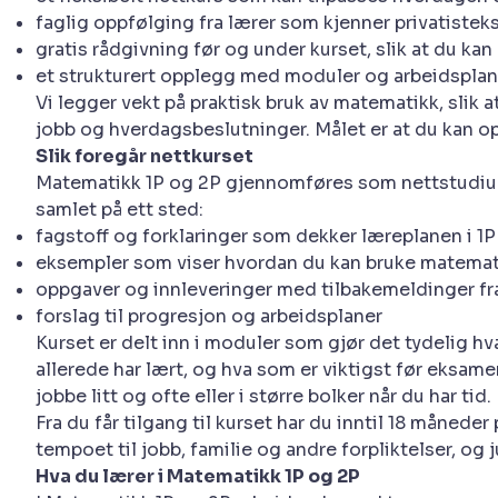
faglig oppfølging fra lærer som kjenner privatiste
gratis rådgivning før og under kurset, slik at du 
et strukturert opplegg med moduler og arbeidsplan
Vi legger vekt på praktisk bruk av matematikk, sli
jobb og hverdagsbeslutninger. Målet er at du kan op
Slik foregår nettkurset
Matematikk 1P og 2P gjennomføres som nettstudium 
samlet på ett sted:
fagstoff og forklaringer som dekker læreplanen i 1
eksempler som viser hvordan du kan bruke matemati
oppgaver og innleveringer med tilbakemeldinger fr
forslag til progresjon og arbeidsplaner
Kurset er delt inn i moduler som gjør det tydelig h
allerede har lært, og hva som er viktigst før eksame
jobbe litt og ofte eller i større bolker når du har tid.
Fra du får tilgang til kurset har du inntil 18 månede
tempoet til jobb, familie og andre forpliktelser, og
Hva du lærer i Matematikk 1P og 2P