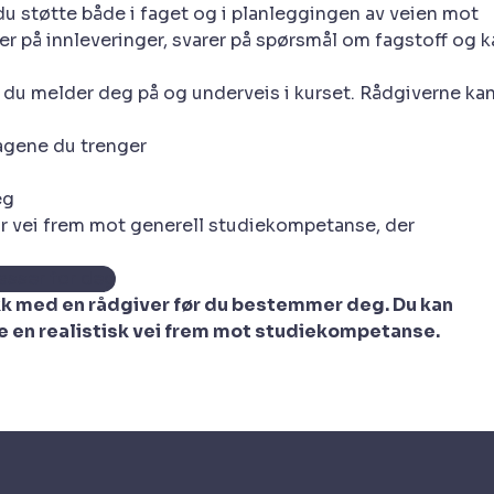
du støtte både i faget og i planleggingen av veien mot
 på innleveringer, svarer på spørsmål om fagstoff og k
r du melder deg på og underveis i kurset. Rådgiverne ka
agene du trenger
eg
bar vei frem mot generell studiekompetanse, der
asser for deg
akk med en rådgiver før du bestemmer deg. Du kan
ge en realistisk vei frem mot studiekompetanse.