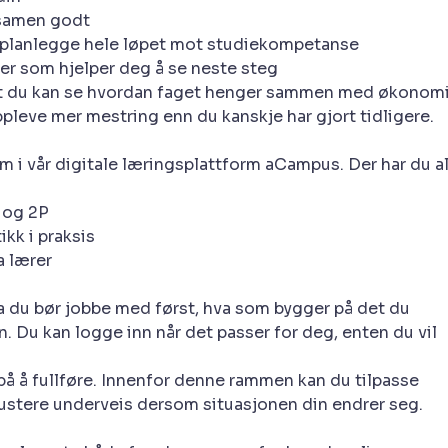
ksamen godt
kan planlegge hele løpet mot studiekompetanse
er som hjelper deg å se neste steg
k at du kan se hvordan faget henger sammen med økonomi
pleve mer mestring enn du kanskje har gjort tidligere.
i vår digitale læringsplattform aCampus. Der har du al
P og 2P
kk i praksis
a lærer
va du bør jobbe med først, hva som bygger på det du
n. Du kan logge inn når det passer for deg, enten du vil
r på å fullføre. Innenfor denne rammen kan du tilpasse
 justere underveis dersom situasjonen din endrer seg.