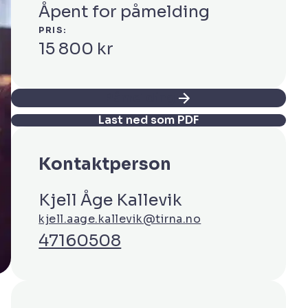
Åpent for påmelding
PRIS:
15 800 kr
Påmelding
Last ned som PDF
Kontaktperson
Kjell Åge Kallevik
kjell.aage.kallevik@tirna.no
47160508