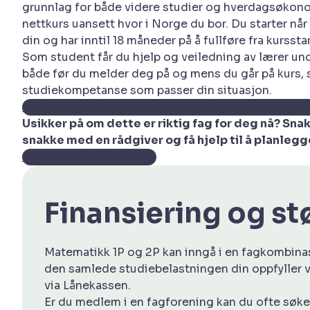
grunnlag for både videre studier og hverdagsøkonom
nettkurs uansett hvor i Norge du bor. Du starter når
din og har inntil 18 måneder på å fullføre fra kursstar
Som student får du hjelp og veiledning av lærer unde
både før du melder deg på og mens du går på kurs, s
studiekompetanse som passer din situasjon.
Meld deg på Matematikk 1P og 2P og start når det p
Usikker på om dette er riktig fag for deg nå? Sn
snakke med en rådgiver og få hjelp til å planleg
Bestill gratis rådgivning
Finansiering og s
Matematikk 1P og 2P kan inngå i en fagkombinasj
den samlede studiebelastningen din oppfyller vi
via Lånekassen.
Er du medlem i en fagforening kan du ofte søk