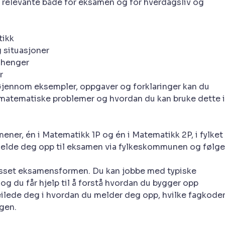
 relevante både for eksamen og for hverdagsliv og
tikk
 situasjoner
nhenger
r
 Gjennom eksempler, oppgaver og forklaringer kan du
r matematiske problemer og hvordan du kan bruke dette i
mener, én i Matematikk 1P og én i Matematikk 2P, i fylket
å melde deg opp til eksamen via fylkeskommunen og følge
passet eksamensformen. Du kan jobbe med typiske
 du får hjelp til å forstå hvordan du bygger opp
ilede deg i hvordan du melder deg opp, hvilke fagkode
gen.