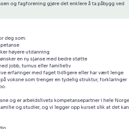
sen og fagforening gjøre det enklere å ta påbygg ved
or deg som:
mpetanse
øker høyere utdanning
n ønsker en ny sjanse med bedre støtte
d jobb, turnus eller familieliv
e erfaringer med faget tidligere eller har vært lenge
 på voksne som trenger en tydelig struktur, forklaringer
po.
ksne og er arbeidslivets kompetansepartner i hele Norge
milie og studier, og vi legger opp kurset slik at det kan
din