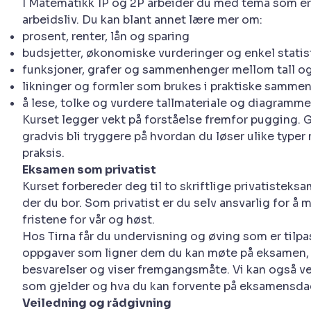
I Matematikk 1P og 2P arbeider du med tema som er
arbeidsliv. Du kan blant annet lære mer om:
prosent, renter, lån og sparing
budsjetter, økonomiske vurderinger og enkel statis
funksjoner, grafer og sammenhenger mellom tall og
likninger og formler som brukes i praktiske samme
å lese, tolke og vurdere tallmateriale og diagramme
Kurset legger vekt på forståelse fremfor pugging.
gradvis bli tryggere på hvordan du løser ulike type
praksis.
Eksamen som privatist
Kurset forbereder deg til to skriftlige privatisteksa
der du bor. Som privatist er du selv ansvarlig for 
fristene for vår og høst.
Hos Tirna får du undervisning og øving som er til
oppgaver som ligner dem du kan møte på eksamen, og
besvarelser og viser fremgangsmåte. Vi kan også ve
som gjelder og hva du kan forvente på eksamensda
Veiledning og rådgivning