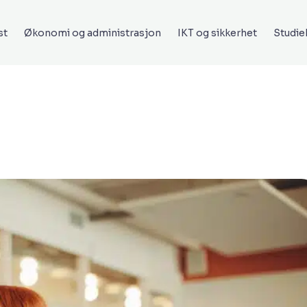
st
Økonomi og administrasjon
IKT og sikkerhet
Studi