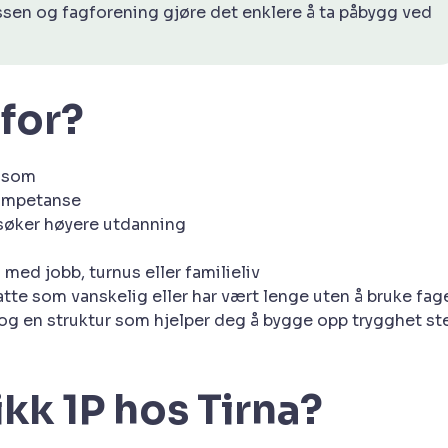
sen og fagforening gjøre det enklere å ta påbygg ved
for?
g som
kompetanse
 søker høyere utdanning
med jobb, turnus eller familieliv
tte som vanskelig eller har vært lenge uten å bruke fage
 og en struktur som hjelper deg å bygge opp trygghet st
kk 1P hos Tirna?