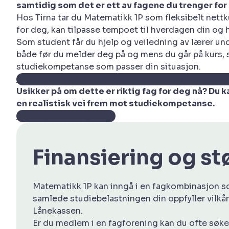
samtidig som det er ett av fagene du trenger fo
Hos Tirna tar du Matematikk 1P som fleksibelt nettku
for deg, kan tilpasse tempoet til hverdagen din og ha
Som student får du hjelp og veiledning av lærer unde
både før du melder deg på og mens du går på kurs, s
studiekompetanse som passer din situasjon.
Meld deg på Matematikk 1P og start når det passer 
Usikker på om dette er riktig fag for deg nå? Du 
en realistisk vei frem mot studiekompetanse.
Bestill gratis rådgivning
Finansiering og s
Matematikk 1P kan inngå i en fagkombinasjon som
samlede studiebelastningen din oppfyller vilkår
Lånekassen.
Er du medlem i en fagforening kan du ofte søk