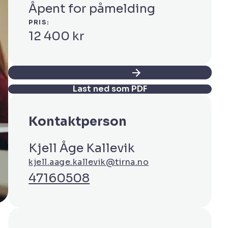
Åpent for påmelding
PRIS:
12 400 kr
Påmelding
Last ned som PDF
Kontaktperson
Kjell Åge Kallevik
kjell.aage.kallevik@tirna.no
47160508