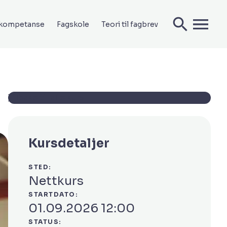
ekompetanse
Fagskole
Teori til fagbrev
Tilbake til alle kurs
Kursdetaljer
STED:
Nettkurs
STARTDATO:
01.09.2026 12:00
STATUS: