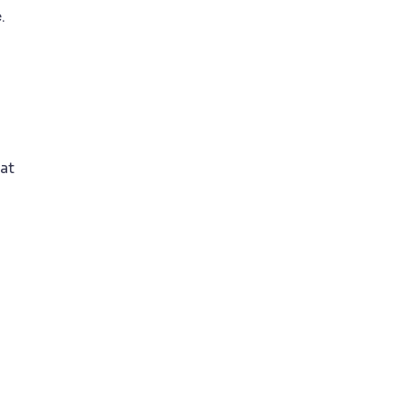
.
 at