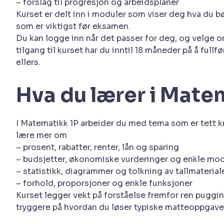
– forslag til progresjon og arbeidsplaner
Kurset er delt inn i moduler som viser deg hva du 
som er viktigst før eksamen.
Du kan logge inn når det passer for deg, og velge om d
tilgang til kurset har du inntil 18 måneder på å fullfø
ellers.
Hva du lærer i Mate
I Matematikk 1P arbeider du med tema som er tett kn
lære mer om
– prosent, rabatter, renter, lån og sparing
– budsjetter, økonomiske vurderinger og enkle mod
– statistikk, diagrammer og tolkning av tallmaterial
– forhold, proporsjoner og enkle funksjoner
Kurset legger vekt på forståelse fremfor ren pugg
tryggere på hvordan du løser typiske matteoppgaver