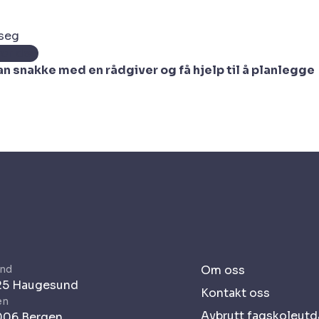
 seg
for deg
kan snakke med en rådgiver og få hjelp til å planlegge
nd
Om oss
525 Haugesund
Kontakt oss
en
Avbrutt fagskoleut
006 Bergen