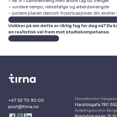
– se 1P i sammenheng med andre fag du trenger
– vurdere tempo, rekkefølge og arbeidsmengde
– justere planen dersom livssituasjonen din endrer
Meld deg på Matematikk 1P og start når det passer 
Usikker på om dette er riktig fag for deg nå? Du 
en realistisk vei frem mot studiekompetanse.
Bestill gratis rådgivning
Hovedkontor Haugesu
+47 52 70 90 00
Haraldsgata 190 5
post@tirna.no
Avdelingskontor Berg
Bredalsmarken 15 5