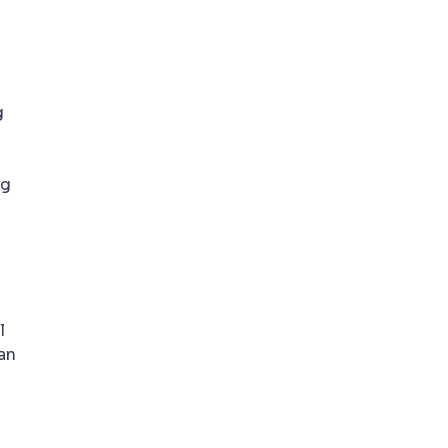
g
og
l
an