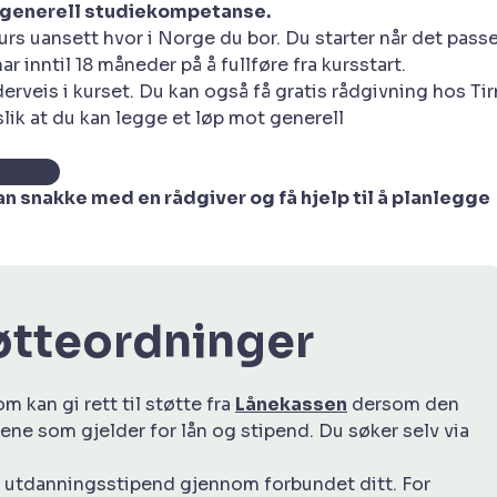
r generell studiekompetanse.
rs uansett hvor i Norge du bor. Du starter når det passe
r inntil 18 måneder på å fullføre fra kursstart.
rveis i kurset. Du kan også få gratis rådgivning hos Tir
lik at du kan legge et løp mot generell
for deg
kan snakke med en rådgiver og få hjelp til å planlegge
tøtteordninger
 kan gi rett til støtte fra
Lånekassen
dersom den
ene som gjelder for lån og stipend. Du søker selv via
e utdanningsstipend gjennom forbundet ditt. For