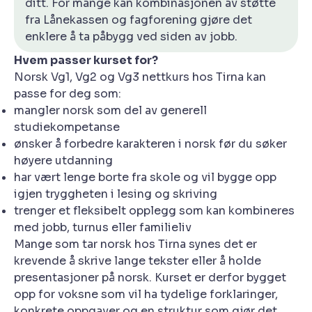
ditt. For mange kan kombinasjonen av støtte
fra Lånekassen og fagforening gjøre det
enklere å ta påbygg ved siden av jobb.
Hvem passer kurset for?
Norsk Vg1, Vg2 og Vg3 nettkurs hos Tirna kan
passe for deg som:
mangler norsk som del av generell
studiekompetanse
ønsker å forbedre karakteren i norsk før du søker
høyere utdanning
har vært lenge borte fra skole og vil bygge opp
igjen tryggheten i lesing og skriving
trenger et fleksibelt opplegg som kan kombineres
med jobb, turnus eller familieliv
Mange som tar norsk hos Tirna synes det er
krevende å skrive lange tekster eller å holde
presentasjoner på norsk. Kurset er derfor bygget
opp for voksne som vil ha tydelige forklaringer,
konkrete oppgaver og en struktur som gjør det