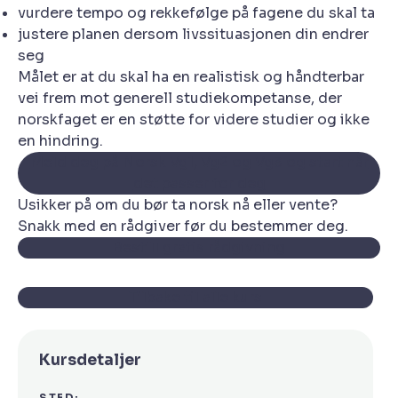
vurdere tempo og rekkefølge på fagene du skal ta
justere planen dersom livssituasjonen din endrer
seg
Målet er at du skal ha en realistisk og håndterbar
vei frem mot generell studiekompetanse, der
norskfaget er en støtte for videre studier og ikke
en hindring.
Meld deg på Norsk Vg1, Vg2 og Vg3 og start når
det passer for deg
Usikker på om du bør ta norsk nå eller vente?
Snakk med en rådgiver før du bestemmer deg.
Bestill gratis rådgivning
Tilbake til alle kurs
Kursdetaljer
STED: