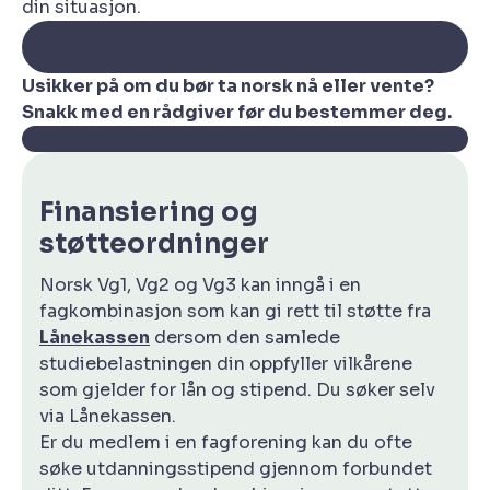
din situasjon.
Meld deg på Norsk Vg1, Vg2 og Vg3 og start når
det passer for deg
Usikker på om du bør ta norsk nå eller vente?
Snakk med en rådgiver før du bestemmer deg.
Bestill gratis rådgivning
Finansiering og
støtteordninger
Norsk Vg1, Vg2 og Vg3 kan inngå i en
fagkombinasjon som kan gi rett til støtte fra
Lånekassen
dersom den samlede
studiebelastningen din oppfyller vilkårene
som gjelder for lån og stipend. Du søker selv
via Lånekassen.
Er du medlem i en fagforening kan du ofte
søke utdanningsstipend gjennom forbundet