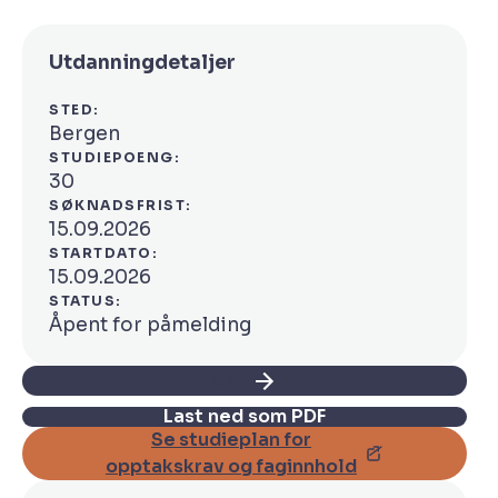
Utdanningdetaljer
STED:
Bergen
STUDIEPOENG:
30
SØKNADSFRIST:
15.09.2026
STARTDATO:
15.09.2026
STATUS:
Åpent for påmelding
Søk
Last ned som PDF
Se studieplan for
opptakskrav og faginnhold