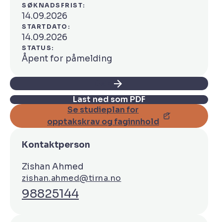
SØKNADSFRIST:
14.09.2026
STARTDATO:
14.09.2026
STATUS:
Åpent for påmelding
Søk
Last ned som PDF
Se studieplan for
opptakskrav og faginnhold
Kontaktperson
Zishan Ahmed
zishan.ahmed@tirna.no
98825144