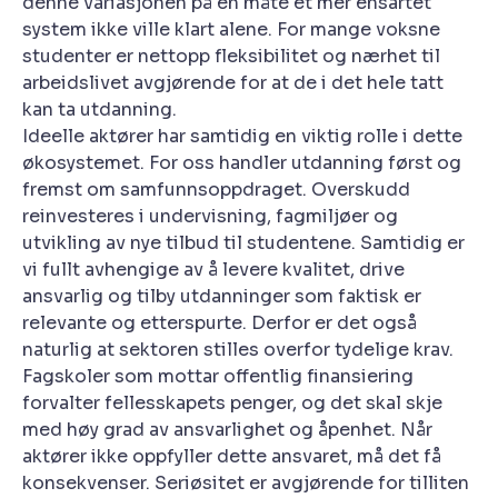
denne variasjonen på en måte et mer ensartet
system ikke ville klart alene. For mange voksne
studenter er nettopp fleksibilitet og nærhet til
arbeidslivet avgjørende for at de i det hele tatt
kan ta utdanning.
Ideelle aktører har samtidig en viktig rolle i dette
økosystemet. For oss handler utdanning først og
fremst om samfunnsoppdraget. Overskudd
reinvesteres i undervisning, fagmiljøer og
utvikling av nye tilbud til studentene. Samtidig er
vi fullt avhengige av å levere kvalitet, drive
ansvarlig og tilby utdanninger som faktisk er
relevante og etterspurte. Derfor er det også
naturlig at sektoren stilles overfor tydelige krav.
Fagskoler som mottar offentlig finansiering
forvalter fellesskapets penger, og det skal skje
med høy grad av ansvarlighet og åpenhet. Når
aktører ikke oppfyller dette ansvaret, må det få
konsekvenser. Seriøsitet er avgjørende for tilliten