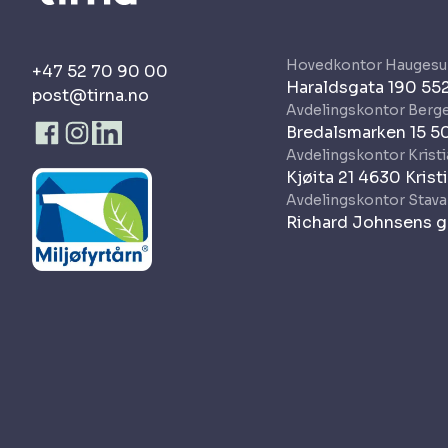
Hovedkontor Haugesu
+47 52 70 90 00
Haraldsgata 190 5
post@tirna.no
Avdelingskontor Berg
Bredalsmarken 15 5
Avdelingskontor Krist
Kjøita 21 4630 Krist
Avdelingskontor Stav
Richard Johnsens g