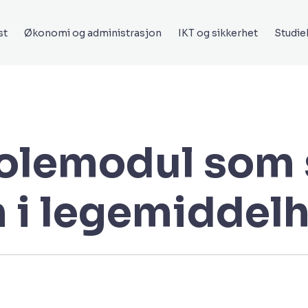
st
Økonomi og administrasjon
IKT og sikkerhet
Studi
olemodul som 
i legemiddelh