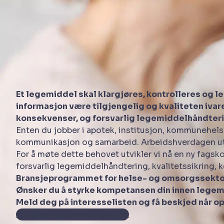
Et legemiddel skal klargjøres, kontrolleres og le
informasjon være tilgjengelig og kvaliteten ivare
konsekvenser, og forsvarlig legemiddelhåndterin
Enten du jobber i apotek, institusjon, kommunehelset
kommunikasjon og samarbeid. Arbeidshverdagen utvi
For å møte dette behovet utvikler vi nå en ny fag
forsvarlig legemiddelhåndtering, kvalitetssikring, 
Bransjeprogrammet for helse- og omsorgssekto
Ønsker du å styrke kompetansen din innen lege
Meld deg på interesselisten og få beskjed når o
Meld deg på interesselisten