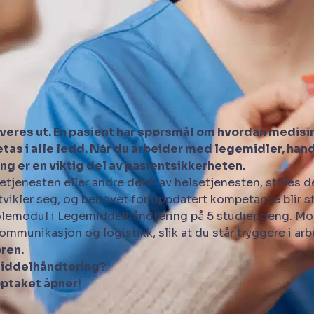
veres ut. En pasient har spørsmål om hvordan medisin
tas i alle ledd. Når du arbeider med legemidler, hand
g er en viktig del av pasientsikkerheten.
jenesten eller andre deler av helsetjenesten, stilles det
kler seg, og behovet for oppdatert kompetanse blir st
skolemodul i Legemiddelhåndtering på 5 studiepoeng. M
kommunikasjon og logistikk, slik at du står tryggere i a
ren.
middelhåndtering?
pptaket åpner!