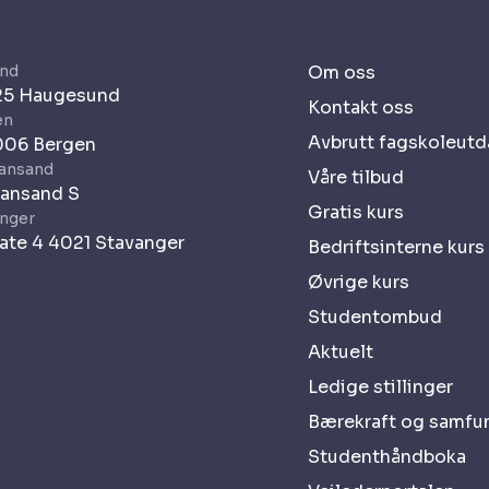
nd
Om oss
525 Haugesund
Kontakt oss
en
Avbrutt fagskoleut
006 Bergen
iansand
Våre tilbud
iansand S
Gratis kurs
anger
ate 4 4021 Stavanger
Bedriftsinterne kurs
Øvrige kurs
Studentombud
Aktuelt
Ledige stillinger
Bærekraft og samfu
Studenthåndboka