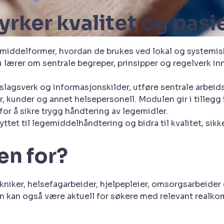
ker kvalitet og pasi
delformer, hvordan de brukes ved lokal og systemisk be
u lærer om sentrale begreper, prinsipper og regelverk in
ppslagsverk og informasjonskilder, utføre sentrale arb
kunder og annet helsepersonell. Modulen gir i tillegg i
or å sikre trygg håndtering av legemidler.
nyttet til legemiddelhåndtering og bidra til kvalitet, s
n for?
ker, helsefagarbeider, hjelpepleier, omsorgsarbeider e
an også være aktuell for søkere med relevant realkomp