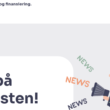
g finansiering.
på
isten!