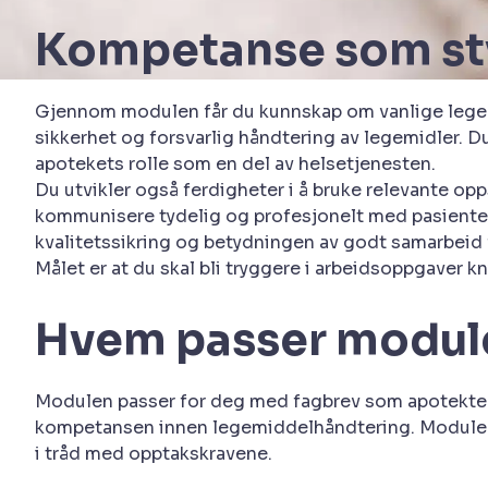
Kompetanse som styr
Gjennom modulen får du kunnskap om vanlige legemid
sikkerhet og forsvarlig håndtering av legemidler. D
apotekets rolle som en del av helsetjenesten.
Du utvikler også ferdigheter i å bruke relevante o
kommunisere tydelig og profesjonelt med pasienter, 
kvalitetssikring og betydningen av godt samarbeid f
Målet er at du skal bli tryggere i arbeidsoppgaver k
Hvem passer module
Modulen passer for deg med fagbrev som apotektekni
kompetansen innen legemiddelhåndtering. Modulen k
i tråd med opptakskravene.