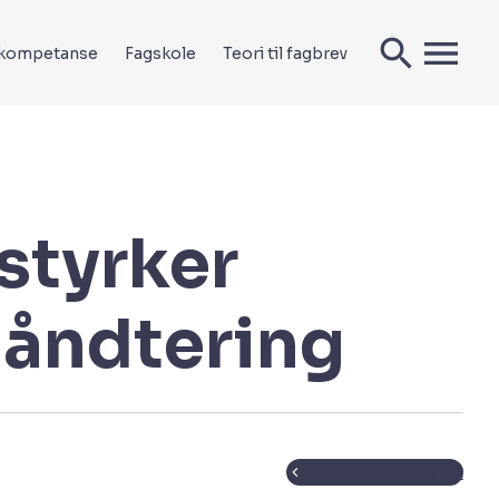
ekompetanse
Fagskole
Teori til fagbrev
styrker
åndtering
Tilbake til Aktuelt