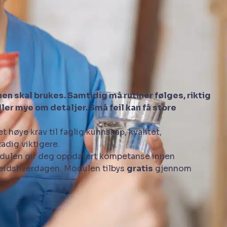
en skal brukes. Samtidig må rutiner følges, riktig
ler mye om detaljer. Små feil kan få store
 høye krav til faglig kunnskap, kvalitet,
adig viktigere.
odulen gir deg oppdatert kompetanse innen
rbeidshverdagen. Modulen tilbys
gratis
gjennom