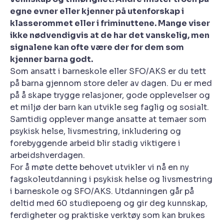
egne evner eller kjenner på utenforskap i
klasserommet eller i friminuttene. Mange viser
ikke nødvendigvis at de har det vanskelig, men
signalene kan ofte være der for dem som
kjenner barna godt.
Som ansatt i barneskole eller SFO/AKS er du tett
på barna gjennom store deler av dagen. Du er med
på å skape trygge relasjoner, gode opplevelser og
et miljø der barn kan utvikle seg faglig og sosialt.
Samtidig opplever mange ansatte at temaer som
psykisk helse, livsmestring, inkludering og
forebyggende arbeid blir stadig viktigere i
arbeidshverdagen.
For å møte dette behovet utvikler vi nå en ny
fagskoleutdanning i psykisk helse og livsmestring
i barneskole og SFO/AKS. Utdanningen går på
deltid med 60 studiepoeng og gir deg kunnskap,
ferdigheter og praktiske verktøy som kan brukes