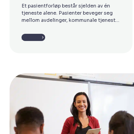
Et pasientforløp består sjelden av én
tjeneste alene. Pasienter beveger seg
mellom avdelinger, kommunale tjenester
og spesialisthelsetjenesten. Samtidig
skal informasjon følge med, oppgaver
Les mer
koordineres og ressursene brukes på
riktig sted til riktig tid. Når dette ikke
fungerer, merkes det raskt i
arbeidshverdagen. En beskjed blir ikke
fulgt opp. En pasient må vente fordi noe
ikke […]