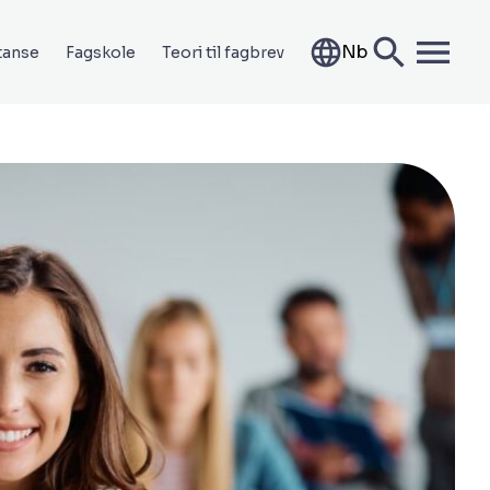
Nb
tanse
Fagskole
Teori til fagbrev