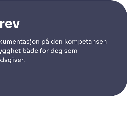
brev
okumentasjon på den kompetansen
rygghet både for deg som
dsgiver.