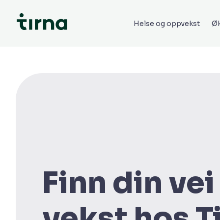
Helse og oppvekst
Øk
Finn din vei 
vekst hos T