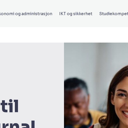
onomi og administrasjon
IKT og sikkerhet
Studiekompe
til
irna!