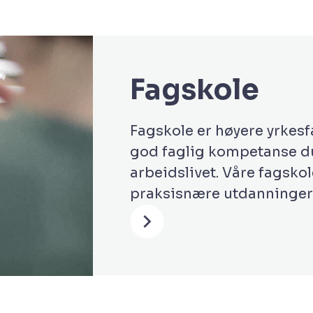
Fagskole
Fagskole er høyere yrkes
god faglig kompetanse du 
arbeidslivet. Våre fagsko
praksisnære utdanninger 