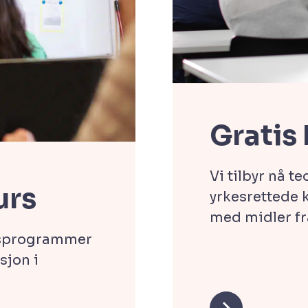
Gratis 
Vi tilbyr nå te
urs
yrkesrettede 
med midler fr
gsprogrammer
sjon i