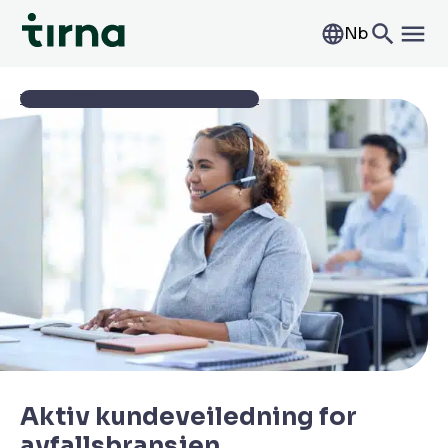
Nb
Tilbake til Økonomi og administrasjon
Aktiv kundeveiledning for
avfallsbransjen