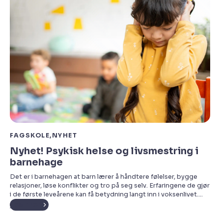
FAGSKOLE
NYHET
Nyhet! Psykisk helse og livsmestring i
barnehage
Det er i barnehagen at barn lærer å håndtere følelser, bygge
relasjoner, løse konflikter og tro på seg selv. Erfaringene de gjør
i de første leveårene kan få betydning langt inn i voksenlivet.
Som ansatt i barnehagen spiller du en viktig rolle i denne
Les mer
utviklingen. Gjennom hverdagslige samtaler, lek og samspill