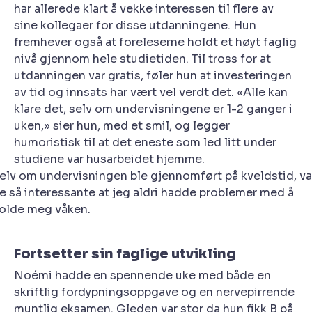
har allerede klart å vekke interessen til flere av
sine kollegaer for disse utdanningene. Hun
fremhever også at foreleserne holdt et høyt faglig
nivå gjennom hele studietiden. Til tross for at
utdanningen var gratis, føler hun at investeringen
av tid og innsats har vært vel verdt det. «Alle kan
klare det, selv om undervisningene er 1-2 ganger i
uken,» sier hun, med et smil, og legger
humoristisk til at det eneste som led litt under
studiene var husarbeidet hjemme.
elv om undervisningen ble gjennomført på kveldstid, va
e så interessante at jeg aldri hadde problemer med å
olde meg våken.
Fortsetter sin faglige utvikling
Noémi hadde en spennende uke med både en
skriftlig fordypningsoppgave og en nervepirrende
muntlig eksamen. Gleden var stor da hun fikk B på