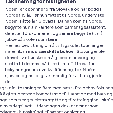
Takknemlig for muligheten
Noémi er opprinnelig fra Slovakia og har bodd i
Norge i 15 år. Før hun flyttet til Norge, underviste
Noémi i åtte år i Slovakia. Da hun kom til Norge,
begynte hun sin karriere som barnehageassistent,
deretter førskolelærer, og senere begynte hun å
jobbe på skolen som lærer.
Hennes beslutning om å ta fagskoleutdanningen
innen
Barn med særskilte behov
i Stavanger ble
drevet av et ønske om å gi bedre omsorg og
støtte til de mest sårbare barna. Til tross for
bekymringer om overkvalifisering, tok Noémi
sjansen og er i dag takknemlig for at hun gjorde
det.
agskoleutdanningen Barn med særskilte behov fokuser
å å gi studentene kompetanse til å arbeide med barn og
nge som trenger ekstra støtte og tilrettelegging i skole
g hverdagslivet. Utdanningen dekker emner som
edagogikk, psykologi, tilpasset opplæring,