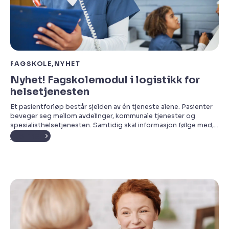
FAGSKOLE
NYHET
Nyhet! Fagskolemodul i logistikk for
helsetjenesten
Et pasientforløp består sjelden av én tjeneste alene. Pasienter
beveger seg mellom avdelinger, kommunale tjenester og
spesialisthelsetjenesten. Samtidig skal informasjon følge med,
oppgaver koordineres og ressursene brukes på riktig sted til
Les mer
riktig tid. Når dette ikke fungerer, merkes det raskt i
arbeidshverdagen. En beskjed blir ikke fulgt opp. En pasient må
vente fordi noe ikke […]