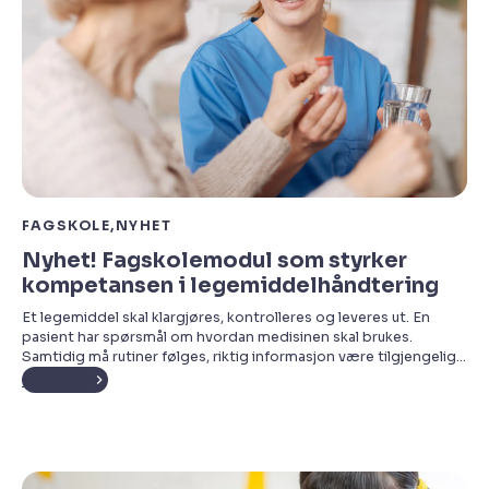
FAGSKOLE
NYHET
Nyhet! Fagskolemodul som styrker
kompetansen i legemiddelhåndtering
Et legemiddel skal klargjøres, kontrolleres og leveres ut. En
pasient har spørsmål om hvordan medisinen skal brukes.
Samtidig må rutiner følges, riktig informasjon være tilgjengelig
og kvaliteten ivaretas i alle ledd. Når du arbeider med
Les mer
legemidler, handler mye om detaljer. Små feil kan få store
konsekvenser, og forsvarlig legemiddelhåndtering er en viktig
del av pasientsikkerheten. […]