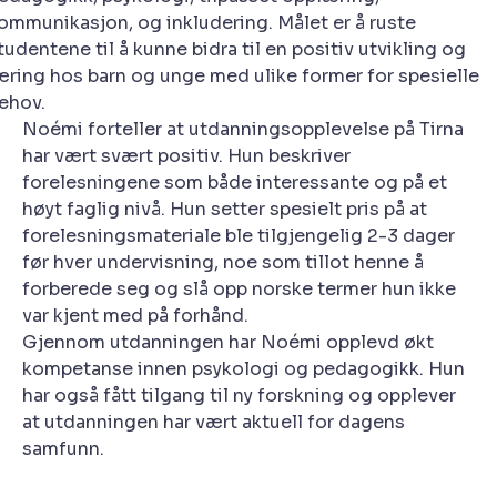
ommunikasjon, og inkludering. Målet er å ruste
tudentene til å kunne bidra til en positiv utvikling og
æring hos barn og unge med ulike former for spesielle
ehov.
Noémi forteller at utdanningsopplevelse på Tirna
har vært svært positiv. Hun beskriver
forelesningene som både interessante og på et
høyt faglig nivå. Hun setter spesielt pris på at
forelesningsmateriale ble tilgjengelig 2-3 dager
før hver undervisning, noe som tillot henne å
forberede seg og slå opp norske termer hun ikke
var kjent med på forhånd.
Gjennom utdanningen har Noémi opplevd økt
kompetanse innen psykologi og pedagogikk. Hun
har også fått tilgang til ny forskning og opplever
at utdanningen har vært aktuell for dagens
samfunn.